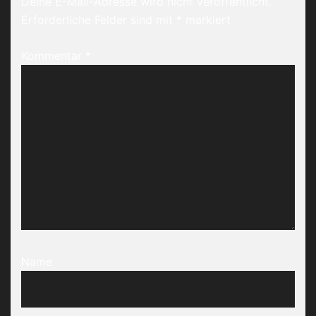
Deine E-Mail-Adresse wird nicht veröffentlicht.
Erforderliche Felder sind mit
*
markiert
Kommentar
*
Name