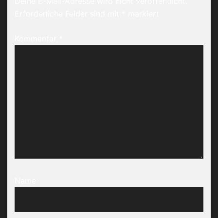
Deine E-Mail-Adresse wird nicht veröffentlicht.
Erforderliche Felder sind mit
*
markiert
Kommentar
*
Name